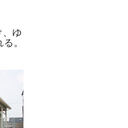
け、ゆ
れる。