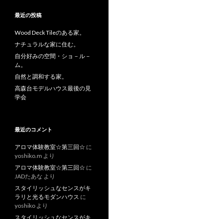
最近の投稿
Wood Deck Tileのある家。
ナチュラルな家に住む。
自分好みの空間・ショ－ル－
ム。
自然と調和する家。
高森台モデルハウス最後の見
学会
最近のコメント
アロマ体験教室☆第三回☆
に
yoshiko.m
より
アロマ体験教室☆第三回☆
に
JADたあな
より
スタイリッシュなセンスがキ
ラリと光るモダンハウス
に
yoshiko
より
スタイリッシュなセンスがキ