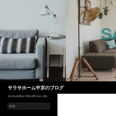
検
サラサホーム中京のブログ
索
Just another WordPress site
検
索: