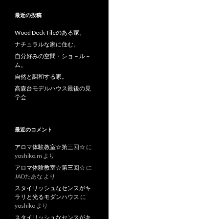
最近の投稿
Wood Deck Tileのある家。
ナチュラルな家に住む。
自分好みの空間・ショ－ル－
ム。
自然と調和する家。
高森台モデルハウス最後の見
学会
最近のコメント
アロマ体験教室☆第三回☆
に
yoshiko.m
より
アロマ体験教室☆第三回☆
に
JADたあな
より
スタイリッシュなセンスがキ
ラリと光るモダンハウス
に
yoshiko
より
スタイリッシュなセンスがキ