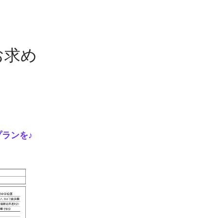
お求め
ランを♪