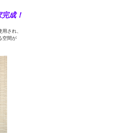
家完成！
使用され、
る空間が