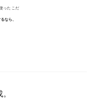
使った こだ
するなら、
成。