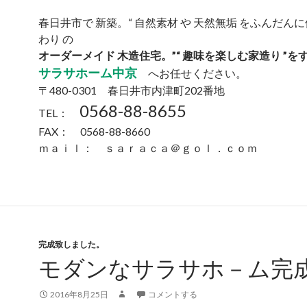
春日井市で 新築。“ 自然素材 や 天然無垢 をふんだんに
わり の
オーダーメイド 木造住宅。”“ 趣味を楽しむ家造り ”を
サラサホーム中京
へお任せください。
〒480-0301 春日井市内津町202番地
0568-88-8655
TEL：
FAX： 0568-88-8660
ｍａｉｌ： ｓａｒａｃａ＠ｇｏｌ．ｃｏｍ
完成致しました。
モダンなサラサホ－ム完
2016年8月25日
コメントする