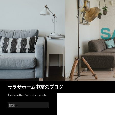
検
サラサホーム中京のブログ
索
Just another WordPress site
検
索: