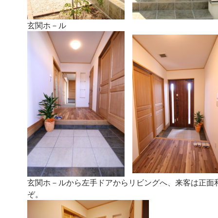
玄関ホ－ル
玄関ホ－ルから左手ドアからリビングへ、来客は正面
ぞ。