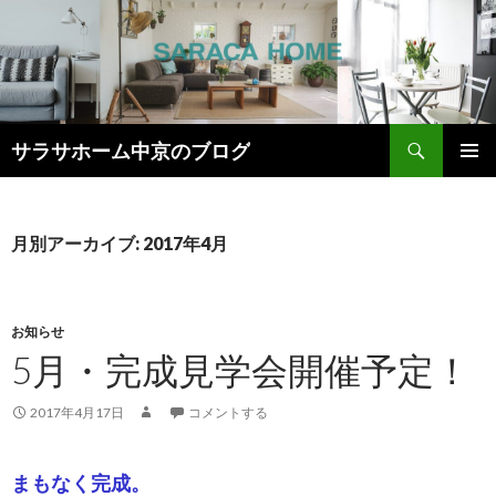
検
サラサホーム中京のブログ
索
コ
メインメ
ン
ニュー
テ
ン
月別アーカイブ: 2017年4月
ツ
へ
ス
キ
お知らせ
ッ
5月・完成見学会開催予定！
プ
2017年4月17日
コメントする
まもなく完成。