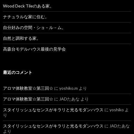
Wood Deck Tileのある家。
ナチュラルな家に住む。
自分好みの空間・ショ－ル－ム。
自然と調和する家。
高森台モデルハウス最後の見学会
最近のコメント
アロマ体験教室☆第三回☆
に
yoshiko.m
より
アロマ体験教室☆第三回☆
に
JADたあな
より
スタイリッシュなセンスがキラリと光るモダンハウス
に
yoshiko
よ
り
スタイリッシュなセンスがキラリと光るモダンハウス
に
JADたあな
より