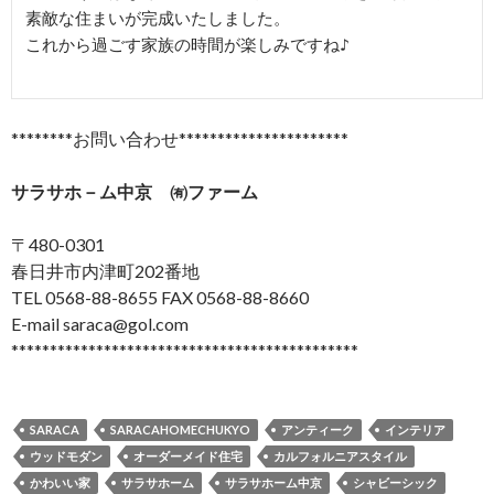
素敵な住まいが完成いたしました。

これから過ごす家族の時間が楽しみですね♪

********お問い合わせ**********************
サラサホ－ム中京 ㈲ファーム
〒480-0301
春日井市内津町202番地
TEL 0568-88-8655 FAX 0568-88-8660
E-mail saraca@gol.com
*********************************************
SARACA
SARACAHOMECHUKYO
アンティーク
インテリア
ウッドモダン
オーダーメイド住宅
カルフォルニアスタイル
かわいい家
サラサホーム
サラサホーム中京
シャビーシック