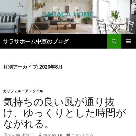
検
サラサホーム中京のブログ
索
コ
メインメ
ン
ニュー
テ
ン
月別アーカイブ: 2020年8月
ツ
へ
ス
キ
カリフォルニアスタイル
ッ
気持ちの良い風が通り抜
プ
け、ゆっくりとした時間が
ながれる。
2020年8月28日
WPMASTER
コメントする