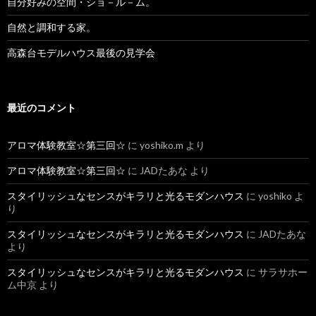
自分好みの空間・ショ－ル－ム。
自然と調和する家。
高森台モデルハウス最後の見学会
最近のコメント
アロマ体験教室☆第三回☆
に
yoshiko.m
より
アロマ体験教室☆第三回☆
に
JADたあな
より
スタイリッシュなセンスがキラリと光るモダンハウス
に
yoshiko
よ
り
スタイリッシュなセンスがキラリと光るモダンハウス
に
JADたあな
より
スタイリッシュなセンスがキラリと光るモダンハウス
に
サラサホー
ム中京
より