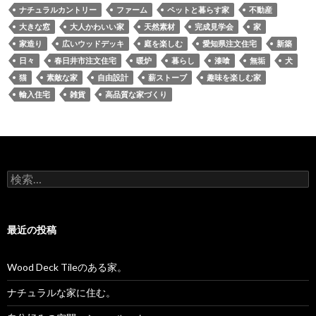
ナチュラルカントリー
ファーム
ペットと暮らす家
不動産
大きな窓
大人かわいい家
天然素材
完成見学会
家
家造り
広いウッドデッキ
庭を楽しむ
愛知県注文住宅
新築
日々
春日井市注文住宅
暖炉
暮らし
漆喰
無垢
犬
猫
素敵な家
自由設計
薪ストーブ
趣味を楽しむ家
輸入住宅
雑貨
高品質な家づくり
検
索:
最近の投稿
Wood Deck Tileのある家。
ナチュラルな家に住む。