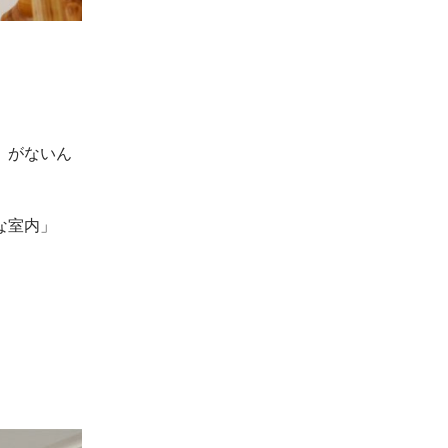
、がないん
な室内」