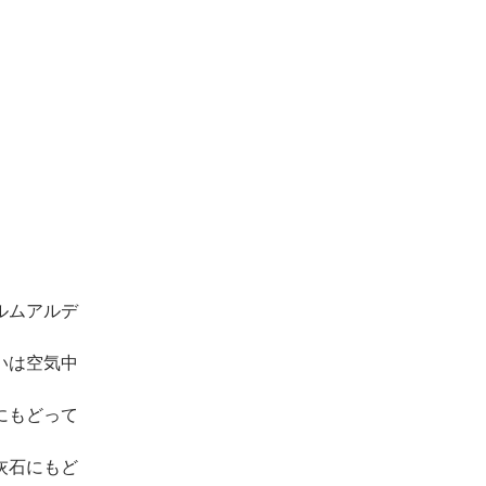
ルムアルデ
いは空気中
にもどって
灰石にもど