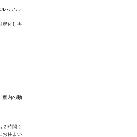
ホルムアル
固定化し再
、室内の動
も２時間く
にお住まい