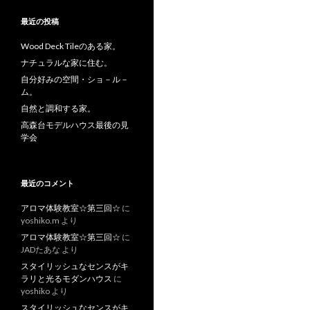
最近の投稿
Wood Deck Tileのある家。
ナチュラルな家に住む。
自分好みの空間・ショ－ル－
ム。
自然と調和する家。
高森台モデルハウス最後の見
学会
最近のコメント
アロマ体験教室☆第三回☆
に
yoshiko.m
より
アロマ体験教室☆第三回☆
に
JADたあな
より
スタイリッシュなセンスがキ
ラリと光るモダンハウス
に
yoshiko
より
スタイリッシュなセンスがキ