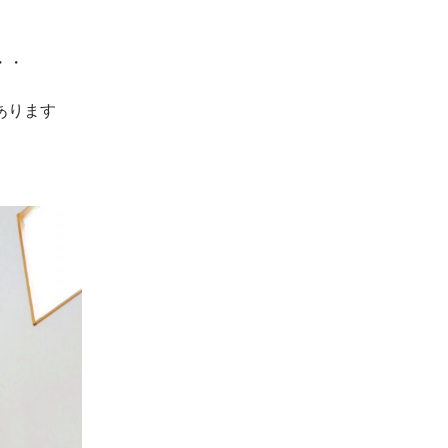
・・
あります