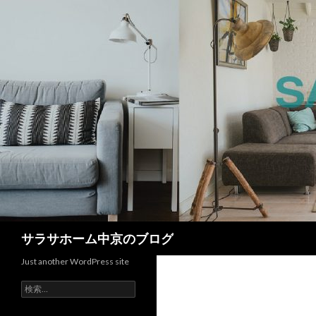
検
サラサホーム中京のブログ
索
Just another WordPress site
検
索: