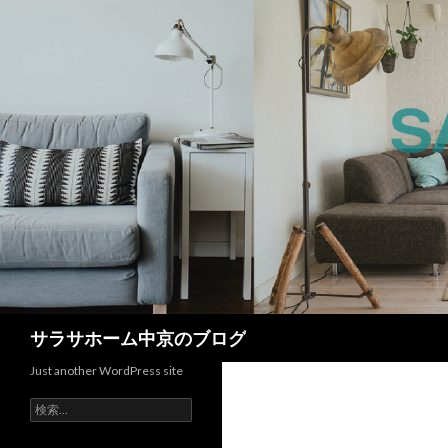
検
サラサホーム中京のブログ
索
Just another WordPress site
検
索: