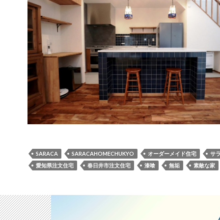
SARACA
SARACAHOMECHUKYO
オーダーメイド住宅
サ
愛知県注文住宅
春日井市注文住宅
漆喰
無垢
素敵な家