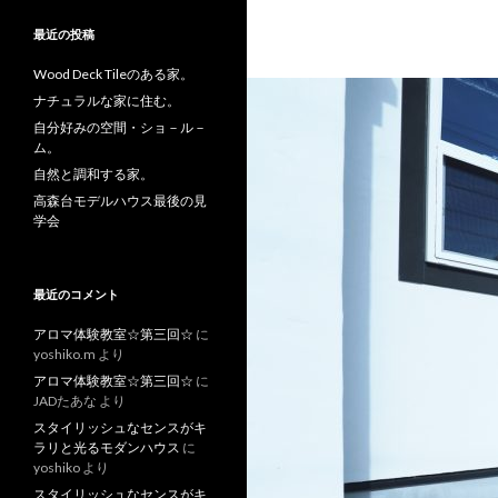
最近の投稿
Wood Deck Tileのある家。
ナチュラルな家に住む。
自分好みの空間・ショ－ル－
ム。
自然と調和する家。
高森台モデルハウス最後の見
学会
最近のコメント
アロマ体験教室☆第三回☆
に
yoshiko.m
より
アロマ体験教室☆第三回☆
に
JADたあな
より
スタイリッシュなセンスがキ
ラリと光るモダンハウス
に
yoshiko
より
スタイリッシュなセンスがキ