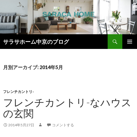
検
サラサホーム中京のブログ
索
コ
メインメ
ン
ニュー
テ
ン
月別アーカイブ: 2014年5月
ツ
へ
ス
キ
フレンチカントリ-
ッ
フレンチカントリ-なハウス
プ
の玄関
2014年5月27日
コメントする