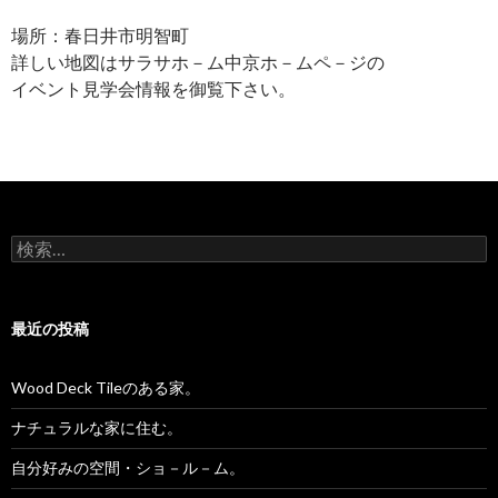
場所：春日井市明智町
詳しい地図はサラサホ－ム中京ホ－ムペ－ジの
イベント見学会情報を御覧下さい。
検
索:
最近の投稿
Wood Deck Tileのある家。
ナチュラルな家に住む。
自分好みの空間・ショ－ル－ム。