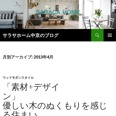
検
サラサホーム中京のブログ
索
コ
メインメ
ン
ニュー
テ
ン
月別アーカイブ: 2013年4月
ツ
へ
ス
キ
ウッドモダンスタイル
ッ
「素材+デザイ
プ
優しい木のぬくもりを感じ
る住まい。