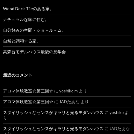
Wood Deck Tileのある家。
ナチュラルな家に住む。
自分好みの空間・ショ－ル－ム。
自然と調和する家。
高森台モデルハウス最後の見学会
最近のコメント
アロマ体験教室☆第三回☆
に
yoshiko.m
より
アロマ体験教室☆第三回☆
に
JADたあな
より
スタイリッシュなセンスがキラリと光るモダンハウス
に
yoshiko
よ
り
スタイリッシュなセンスがキラリと光るモダンハウス
に
JADたあな
より