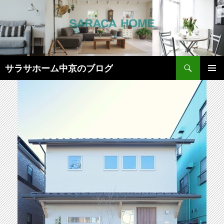
検
サラサホーム中京のブログ
索
コ
メインメ
ン
ニュー
テ
ン
ツ
へ
ス
キ
ッ
プ