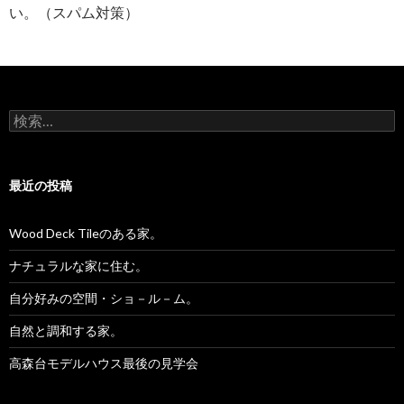
い。（スパム対策）
検
索:
最近の投稿
Wood Deck Tileのある家。
ナチュラルな家に住む。
自分好みの空間・ショ－ル－ム。
自然と調和する家。
高森台モデルハウス最後の見学会