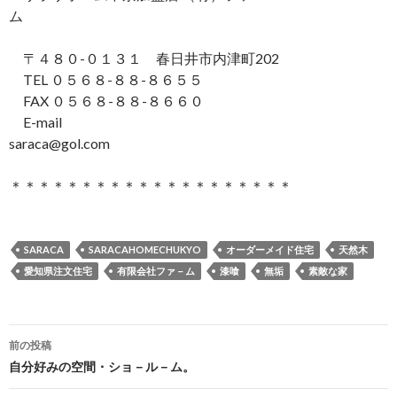
ム
〒４８０-０１３１ 春日井市内津町202
TEL ０５６８-８８-８６５５
FAX ０５６８-８８-８６６０
E-mail
saraca@gol.com
＊＊＊＊＊＊＊＊＊＊＊＊＊＊＊＊＊＊＊＊
SARACA
SARACAHOMECHUKYO
オーダーメイド住宅
天然木
愛知県注文住宅
有限会社ファ－ム
漆喰
無垢
素敵な家
投
前の投稿
稿
自分好みの空間・ショ－ル－ム。