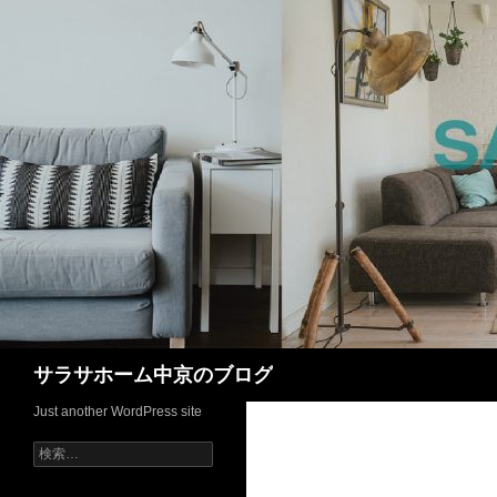
検
サラサホーム中京のブログ
索
Just another WordPress site
検
索: