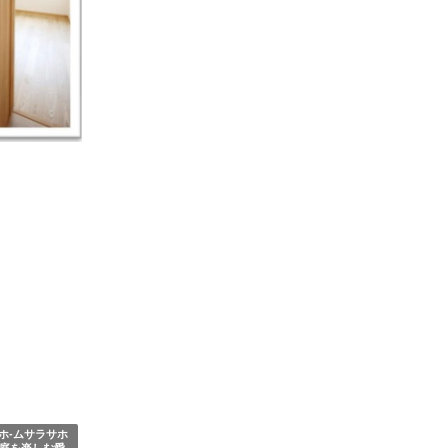
サホ-ムサラサホ