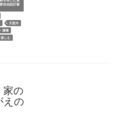
庭を楽しむ愛
家自由設計薪
家
天然木
漆喰
を楽しむ
、家の
がえの