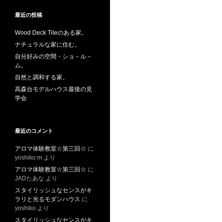
最近の投稿
Wood Deck Tileのある家。
ナチュラルな家に住む。
自分好みの空間・ショ－ル－
ム。
自然と調和する家。
高森台モデルハウス最後の見
学会
最近のコメント
アロマ体験教室☆第三回☆
に
yoshiko.m
より
アロマ体験教室☆第三回☆
に
JADたあな
より
スタイリッシュなセンスがキ
ラリと光るモダンハウス
に
yoshiko
より
スタイリッシュなセンスがキ