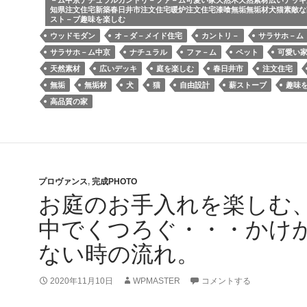
－ム中京ナチュラルカントリ－ファ－ム可愛い家天然木天然素材広いデッキ
知県注文住宅新築春日井市注文住宅暖炉注文住宅漆喰無垢無垢材犬猫素敵な
スト－ブ趣味を楽しむ
ウッドモダン
オ－ダ－メイド住宅
カントリ－
サラサホ－ム
サラサホ－ム中京
ナチュラル
ファ－ム
ペット
可愛い
天然素材
広いデッキ
庭を楽しむ
春日井市
注文住宅
無垢
無垢材
犬
猫
自由設計
薪ストーブ
趣味
高品質の家
プロヴァンス
,
完成PHOTO
お庭のお手入れを楽しむ
中でくつろぐ・・・かけ
ない時の流れ。
2020年11月10日
WPMASTER
コメントする