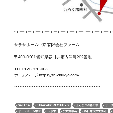
*******************************************
サラサホーム中京 有限会社ファーム
〒480-0301 愛知県春日井市内津町202番地
TEL 0120-928-806
ホ－ムペ－ジ https://sh-chukyo.com/
*************************************************
SARACA
SARACAHOMECHUKYO
えんとつのある家
オー
サラサホーム中京
天然木
完成見学会
春日井市注文住宅