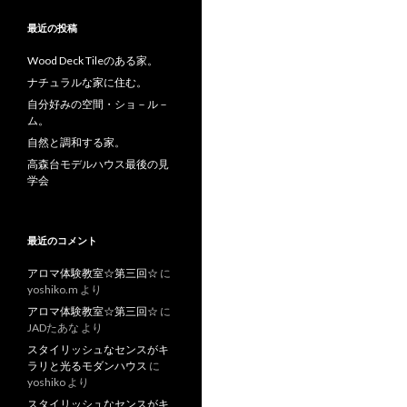
最近の投稿
Wood Deck Tileのある家。
ナチュラルな家に住む。
自分好みの空間・ショ－ル－
ム。
自然と調和する家。
高森台モデルハウス最後の見
学会
最近のコメント
アロマ体験教室☆第三回☆
に
yoshiko.m
より
アロマ体験教室☆第三回☆
に
JADたあな
より
スタイリッシュなセンスがキ
ラリと光るモダンハウス
に
yoshiko
より
スタイリッシュなセンスがキ