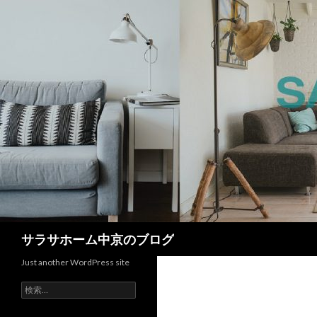
検
サラサホーム中京のブログ
索
Just another WordPress site
検
索: