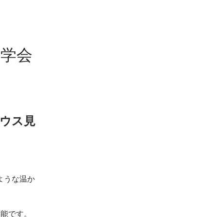
成見学会
ウス見
ような温か
可能です。