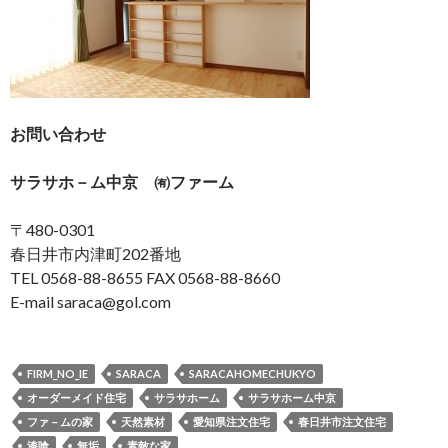
お問い合わせ
サラサホ－ム中京 ㈲ファーム
〒480-0301
春日井市内津町202番地
TEL 0568-88-8655 FAX 0568-88-8660
E-mail saraca@gol.com
FIRM_NO_IE
SARACA
SARACAHOMECHUKYO
オーダーメイド住宅
サラサホーム
サラサホーム中京
ファ－ムの家
天然素材
愛知県注文住宅
春日井市注文住宅
漆喰
無垢
素敵な家