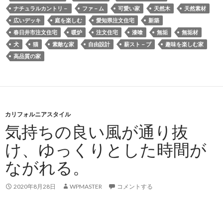
ナチュラルカントリ－
ファ－ム
可愛い家
天然木
天然素材
広いデッキ
庭を楽しむ
愛知県注文住宅
新築
春日井市注文住宅
暖炉
注文住宅
漆喰
無垢
無垢材
犬
猫
素敵な家
自由設計
薪スト－ブ
趣味を楽しむ家
高品質の家
カリフォルニアスタイル
気持ちの良い風が通り抜
け、ゆっくりとした時間が
ながれる。
2020年8月28日
WPMASTER
コメントする