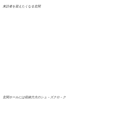
来訪者を迎えたくなる玄関
玄関ホールには収納力大のシュ－ズクロ－ク