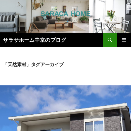
検
サラサホーム中京のブログ
索
コ
メインメ
ン
ニュー
テ
ン
「天然素材」タグアーカイブ
ツ
へ
ス
キ
ッ
プ