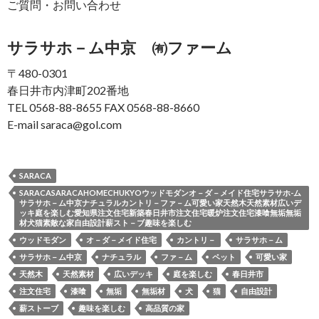
ご質問・お問い合わせ
サラサホ－ム中京 ㈲ファーム
〒480-0301
春日井市内津町202番地
TEL 0568-88-8655 FAX 0568-88-8660
E-mail saraca@gol.com
SARACA
SARACASARACAHOMECHUKYOウッドモダンオ－ダ－メイド住宅サラサホ-ム
サラサホ－ム中京ナチュラルカントリ－ファ－ム可愛い家天然木天然素材広いデ
ッキ庭を楽しむ愛知県注文住宅新築春日井市注文住宅暖炉注文住宅漆喰無垢無垢
材犬猫素敵な家自由設計薪スト－ブ趣味を楽しむ
ウッドモダン
オ－ダ－メイド住宅
カントリ－
サラサホ－ム
サラサホ－ム中京
ナチュラル
ファ－ム
ペット
可愛い家
天然木
天然素材
広いデッキ
庭を楽しむ
春日井市
注文住宅
漆喰
無垢
無垢材
犬
猫
自由設計
薪ストーブ
趣味を楽しむ
高品質の家