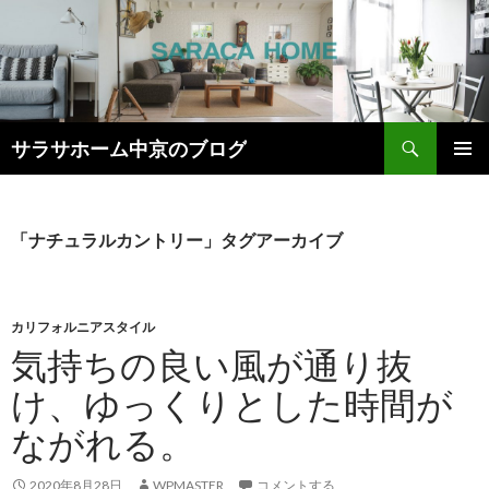
検
サラサホーム中京のブログ
索
コ
メインメ
ン
ニュー
テ
ン
「ナチュラルカントリー」タグアーカイブ
ツ
へ
ス
キ
カリフォルニアスタイル
ッ
気持ちの良い風が通り抜
プ
け、ゆっくりとした時間が
ながれる。
2020年8月28日
WPMASTER
コメントする