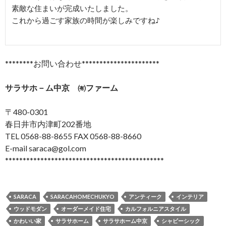
素敵な住まいが完成いたしました。

これから過ごす家族の時間が楽しみですね♪

********お問い合わせ**********************
サラサホ－ム中京 ㈲ファーム
〒480-0301
春日井市内津町202番地
TEL 0568-88-8655 FAX 0568-88-8660
E-mail saraca@gol.com
*********************************************
SARACA
SARACAHOMECHUKYO
アンティーク
インテリア
ウッドモダン
オーダーメイド住宅
カルフォルニアスタイル
かわいい家
サラサホーム
サラサホーム中京
シャビーシック