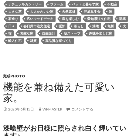
ナチュラルカントリー
ファーム
ペットと暮らす家
不動産
大きな窓
大人かわいい家
天然素材
完成見学会
家
家造り
広いウッドデッキ
庭を楽しむ
愛知県注文住宅
新築
日々
春日井市注文住宅
暖炉
暮らし
漆喰
無垢
犬
猫
素敵な家
自由設計
薪ストーブ
趣味を楽しむ家
輸入住宅
雑貨
高品質な家づくり
完成PHOTO
機能を兼ね備えた可愛い
家。
2020年6月15日
WPMASTER
コメントする
漆喰壁がお日様に照らされ白く輝いてい
ます♪