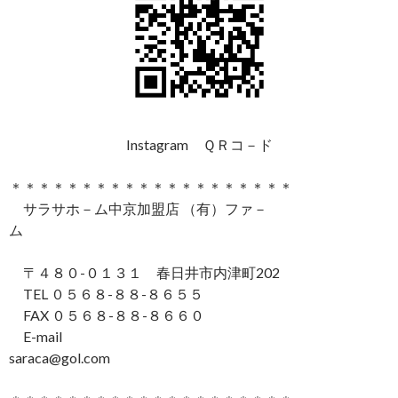
Instagram ＱＲコ－ド
＊＊＊＊＊＊＊＊＊＊＊＊＊＊＊＊＊＊＊＊
サラサホ－ム中京加盟店 （有）ファ－
ム
〒４８０-０１３１ 春日井市内津町202
TEL ０５６８-８８-８６５５
FAX ０５６８-８８-８６６０
E-mail
saraca@gol.com