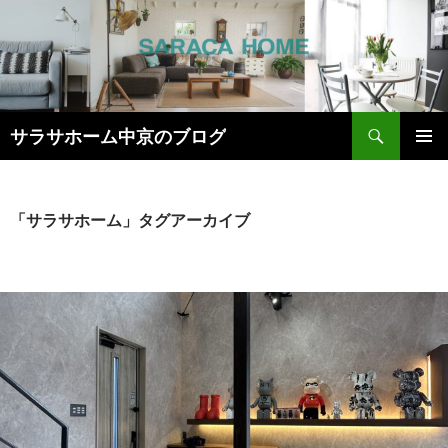
検
サラサホーム中京のブログ
索
コ
メインメ
ン
ニュー
テ
ン
「サラサホーム」タグアーカイブ
ツ
へ
ス
キ
ッ
プ