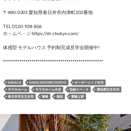
〒480-0301 愛知県春日井市内津町202番地
TEL 0120-928-806
ホ－ムペ－ジ https://sh-chukyo.com/
体感型 モデルハウス 予約制完成見学会開催中!
*************************************************
SARACA
SARACAHOMECHUKYO
オーダーメイド住宅
サラサホーム
サラサホーム中京
収納スペ－ス
愛知県注文住宅
春日井市注文住宅
漆喰
無垢
素敵な家