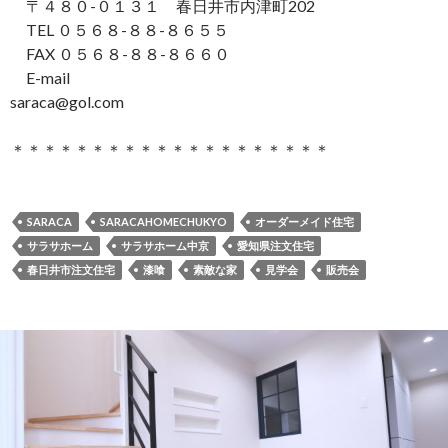
〒４８０-０１３１ 春日井市内津町202
TEL ０５６８-８８-８６５５
FAX ０５６８-８８-８６６０
E-mail
saraca@gol.com
＊＊＊＊＊＊＊＊＊＊＊＊＊＊＊＊＊＊＊＊
SARACA
SARACAHOMECHUKYO
オーダーメイド住宅
サラサホーム
サラサホーム中京
愛知県注文住宅
春日井市注文住宅
漆喰
素敵な家
見学会
販売会