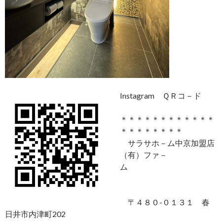
Instagram ＱＲコ－ド
＊＊＊＊＊＊＊＊＊＊＊＊
＊＊＊＊＊＊＊＊
サラサホ－ム中京加盟店
（有）ファ－
ム
〒４８０-０１３１ 春
日井市内津町202