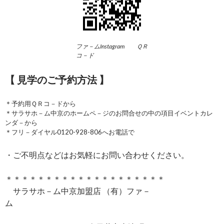
ファ－ムInstagram ＱＲ
コ－ド
【 見学のご予約方法 】
＊予約用ＱＲコ－ドから
＊サラサホ－ム中京のホームペ－ジのお問合せの中の項目イベントカレ
ンダ－から
＊フリ－ダイヤル0120-928-806へお電話で
・ご不明点などはお気軽にお問い合わせください。
＊＊＊＊＊＊＊＊＊＊＊＊＊＊＊＊＊＊＊＊
サラサホ－ム中京加盟店 （有）ファ－
ム