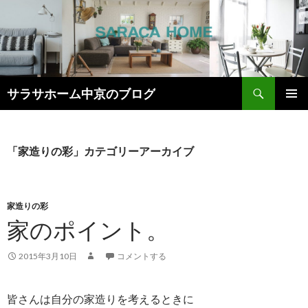
検
サラサホーム中京のブログ
索
コ
メインメ
ン
ニュー
テ
ン
「家造りの彩」カテゴリーアーカイブ
ツ
へ
ス
キ
家造りの彩
ッ
家のポイント。
プ
2015年3月10日
コメントする
皆さんは自分の家造りを考えるときに