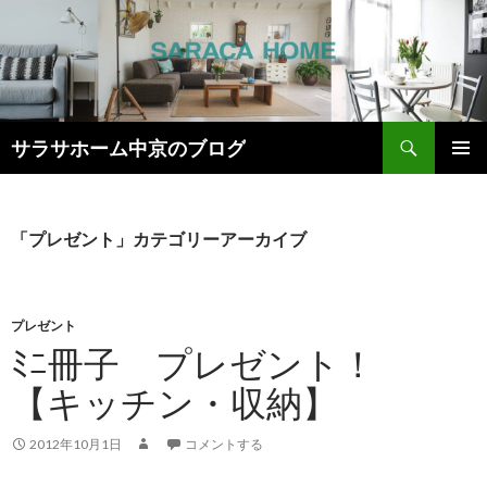
検
サラサホーム中京のブログ
索
コ
メインメ
ン
ニュー
テ
ン
「プレゼント」カテゴリーアーカイブ
ツ
へ
ス
キ
プレゼント
ッ
ﾐﾆ冊子 プレゼント！
プ
【キッチン・収納】
2012年10月1日
コメントする